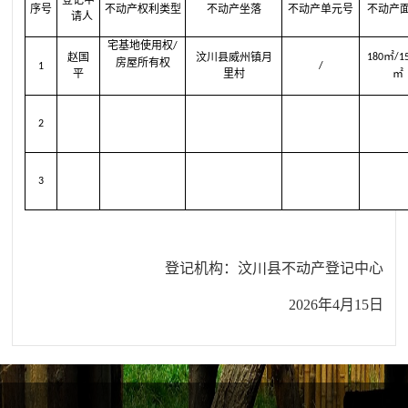
序号
不动产权利类型
不动产坐落
不动产单元号
不动产
请人
宅基地使用权
/
㎡
赵国
汶川县威州镇月
180
/1
房屋所有权
1
/
平
里村
㎡
2
3
登记机构
：
汶川县不动产登记中心
2026
年
4
月
15
日