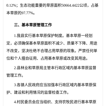
0.12%
；生态功能重要的草原面积
50664.4422
公顷，占基
本草原的
97.77%
。
三、基本草原管理工作
1.
我县
实行基本草原保护制度
。
基本草原一经划
定，
必须确保
基本草原面积不减少、质量不下降、用途
不改变，坚决杜绝不合理占用草原的现象。严禁任何单
位和个人擅自征用、占用基本草原或改变其用途。
2.
县林业和草原局主管本行政区域内
基本
草原监督
管理
工作。
3.
各镇人民政府应当加强本行政区域内
基本
草原保
护、建设和利用情况的监督检查工作。
4.
村民委员会应当组织、支持农牧民进行
基本
草原