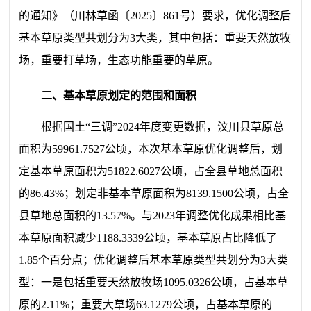
的通知》（川林草函〔
2025
〕
861
号）
要求，
优化调整后
基本草原类型共划分为
3
大类，其中包括：重要天然放牧
场，重要打草场，生态功能重要的草原。
二、基本草原划定的范围和面积
根据国土
“
三调
”2024
年度变更数据，汶川县草原总
面积为
59961.7527
公顷，本次基本草原优化调整后，划
定基本草原面积为
51822.6027
公顷，占全县草地总面积
的
86.43%
；划定非基本草原面积为
8139.1500
公顷，占全
县草地总面积的
13.57%
。与
2023
年调整优化成果相比基
本草原面积减少
1188.3339
公顷，基本草原占比降低了
1.85
个百分点；优化调整后基本草原类型共划分为
3
大类
型：一是包括重要天然放牧场
1095.0326
公顷，占基本草
原的
2.11%
；
重要大草场
63.1279
公顷，占基本草原的