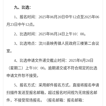
九
、比选：
1、报名时间：2025年
06
月
20
日
中午12点
至2025年
06
月
23
日
中午12
点。
2、
比选
时间：2025年
06
月
24
日上午1
0
：00。
3、
比选
地点：
汶川县映秀镇人民政府三楼第二
会议
室。
4、
比选
申请文件递交截止时间：2025年
6
月
24
日
（
星期二
）
上午1
0
：00。逾期递交或不符合规定的
比选
申请文件恕不接受。
5、报名方式：采用邮件报名方式，直接将报名申请
扫描件发送至报名邮箱，超过报名时间视为无效报名邮
件
，
不接受现场报名
。（报名邮箱：
报名邮箱：