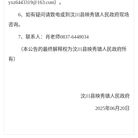
yxz6443319@163.com
）。
6、如有疑问请致电或到
汶川县映秀镇人民政府
现场
咨询。
7、联系人：
肖老师
0837-
6448034
（本公告的最终解释权为
汶川县映秀镇人民政府
所
有
）
汶川县映秀镇人民政府
202
5
年
06
月
20
日